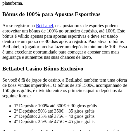
plataforma.
Bónus de 100% para Apostas Esportivas
Ao se registrar na
BetLabel
, os apostadores de esportes podem
aproveitar um bónus de 100% no primeiro depósito, até 100€. Este
bónus é válido apenas para apostas esportivas e deve ser usado
dentro de um prazo de 30 dias após o registro. Para ativar o bónus
BetLabel, o jogador precisa fazer um depósito mínimo de 10€. Essa
é uma excelente oportunidade para começar a apostar com mais
segurança e aumentos nas suas chances de lucro.
BetLabel Casino Bónus Exclusivo
Se você é fã de jogos de casino, a BetLabel também tem uma oferta
de boas-vindas imperdível. O bónus de até 1500€, acompanhado de
150 giros grátis, é dividido entre os primeiros quatro depósitos da
seguinte forma:
1º Depósito: 100% até 300€ + 30 giros grátis.
2º Depósito: 50% até 350€ + 35 giros grátis.
3º Depósito: 25% até 375€ + 40 giros grátis.
4º Depósito: 25% até 475€ + 45 giros grátis.