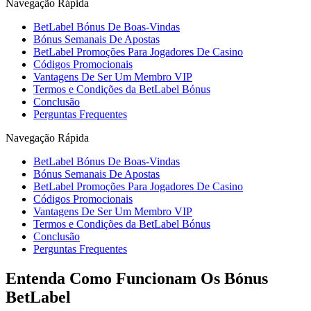
Navegação Rápida
BetLabel Bónus De Boas-Vindas
Bónus Semanais De Apostas
BetLabel Promoções Para Jogadores De Casino
Códigos Promocionais
Vantagens De Ser Um Membro VIP
Termos e Condições da BetLabel Bónus
Conclusão
Perguntas Frequentes
Navegação Rápida
BetLabel Bónus De Boas-Vindas
Bónus Semanais De Apostas
BetLabel Promoções Para Jogadores De Casino
Códigos Promocionais
Vantagens De Ser Um Membro VIP
Termos e Condições da BetLabel Bónus
Conclusão
Perguntas Frequentes
Entenda Como Funcionam Os Bónus
BetLabel