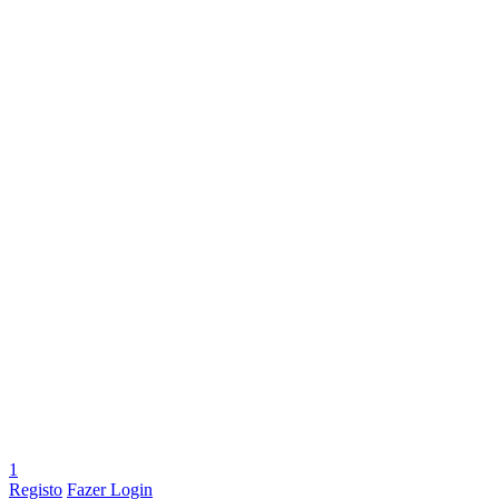
1
Registo
Fazer Login