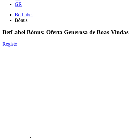
GR
BetLabel
Bónus
BetLabel Bónus: Oferta Generosa de Boas-Vindas
Registo