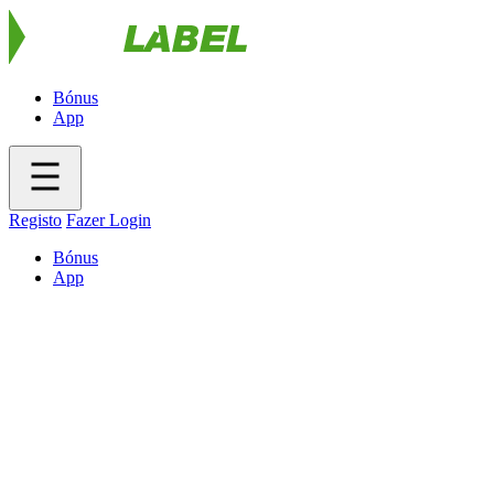
Bónus
App
Registo
Fazer Login
Bónus
App