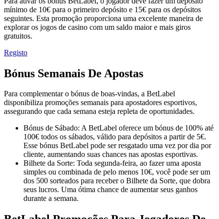
Para ativar os bónus BetLabel, o jogador deve fazer um depósito
mínimo de 10€ para o primeiro depósito e 15€ para os depósitos
seguintes. Esta promoção proporciona uma excelente maneira de
explorar os jogos de casino com um saldo maior e mais giros
gratuitos.
Registo
Bónus Semanais De Apostas
Para complementar o bónus de boas-vindas, a BetLabel
disponibiliza promoções semanais para apostadores esportivos,
assegurando que cada semana esteja repleta de oportunidades.
Bónus de Sábado: A BetLabel oferece um bónus de 100% até
100€ todos os sábados, válido para depósitos a partir de 5€.
Esse bónus BetLabel pode ser resgatado uma vez por dia por
cliente, aumentando suas chances nas apostas esportivas.
Bilhete da Sorte: Toda segunda-feira, ao fazer uma aposta
simples ou combinada de pelo menos 10€, você pode ser um
dos 500 sorteados para receber o Bilhete da Sorte, que dobra
seus lucros. Uma ótima chance de aumentar seus ganhos
durante a semana.