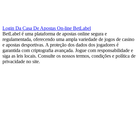
Login Da Casa De Apostas On-line BetLabel
BetLabel é uma plataforma de apostas online segura e
regulamentada, oferecendo uma ampla variedade de jogos de casino
e apostas desportivas. A proteção dos dados dos jogadores é
garantida com criptografia avançada. Jogue com responsabilidade e
siga as leis locais. Consulte os nossos termos, condições e política de
privacidade no site.