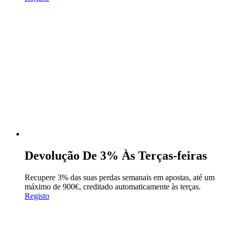
Devolução De 3% Às Terças-feiras
Recupere 3% das suas perdas semanais em apostas, até um
máximo de 900€, creditado automaticamente às terças.
Registo