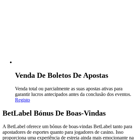
Venda De Boletos De Apostas
Venda total ou parcialmente as suas apostas ativas para
garantir lucros antecipados antes da conclusão dos eventos.
Registo
BetLabel Bónus De Boas-Vindas
A BetLabel oferece um bónus de boas-vindas BetLabel tanto para
apostadores de esportes quanto para jogadores de casino. Isso
proporciona uma experiência de estreia ainda mais emocionante na