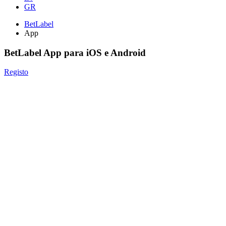
GR
BetLabel
App
BetLabel App para iOS e Android
Registo