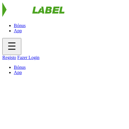
Bónus
App
Registo
Fazer Login
Bónus
App