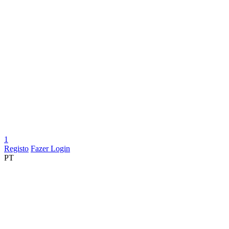
1
Registo
Fazer Login
PT