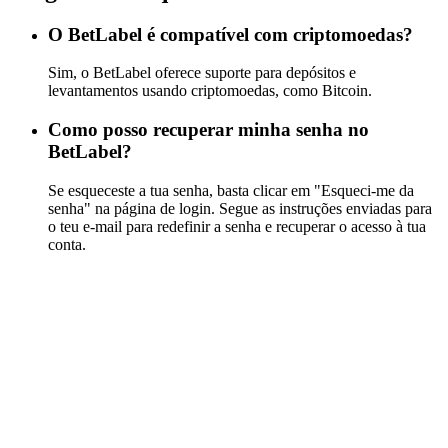
O BetLabel é compatível com criptomoedas?
Sim, o BetLabel oferece suporte para depósitos e
levantamentos usando criptomoedas, como Bitcoin.
Como posso recuperar minha senha no
BetLabel?
Se esqueceste a tua senha, basta clicar em "Esqueci-me da
senha" na página de login. Segue as instruções enviadas para
o teu e-mail para redefinir a senha e recuperar o acesso à tua
conta.