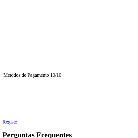
Métodos de Pagamento
10
/10
Registo
Perguntas Frequentes