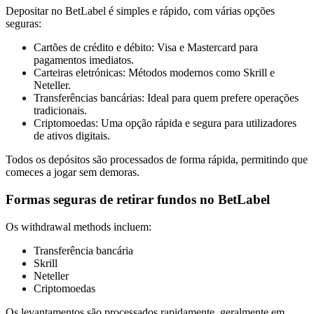
Depositar no BetLabel é simples e rápido, com várias opções
seguras:
Cartões de crédito e débito: Visa e Mastercard para
pagamentos imediatos.
Carteiras eletrónicas: Métodos modernos como Skrill e
Neteller.
Transferências bancárias: Ideal para quem prefere operações
tradicionais.
Criptomoedas: Uma opção rápida e segura para utilizadores
de ativos digitais.
Todos os depósitos são processados de forma rápida, permitindo que
comeces a jogar sem demoras.
Formas seguras de retirar fundos no BetLabel
Os withdrawal methods incluem:
Transferência bancária
Skrill
Neteller
Criptomoedas
Os levantamentos são processados rapidamente, geralmente em