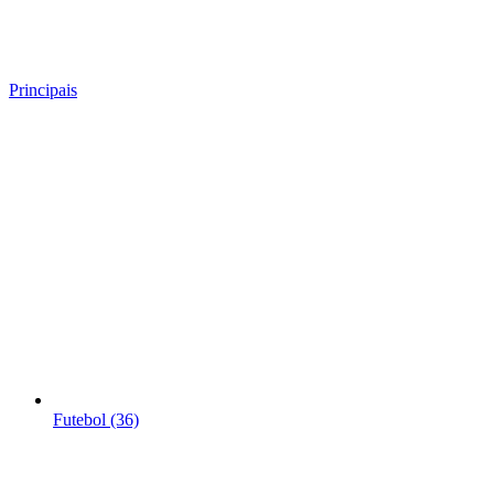
Principais
Futebol
(36)