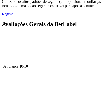
Curazao e os altos padrões de segurança proporcionam confiança,
tornando-o uma opção segura e confiável para apostas online.
Registo
Avaliações Gerais da BetLabel
Segurança
10
/10