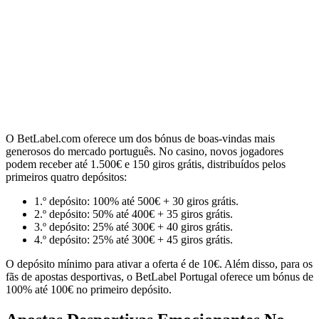
O BetLabel.com oferece um dos bónus de boas-vindas mais
generosos do mercado português. No casino, novos jogadores
podem receber até 1.500€ e 150 giros grátis, distribuídos pelos
primeiros quatro depósitos:
1.º depósito: 100% até 500€ + 30 giros grátis.
2.º depósito: 50% até 400€ + 35 giros grátis.
3.º depósito: 25% até 300€ + 40 giros grátis.
4.º depósito: 25% até 300€ + 45 giros grátis.
O depósito mínimo para ativar a oferta é de 10€. Além disso, para os
fãs de apostas desportivas, o BetLabel Portugal oferece um bónus de
100% até 100€ no primeiro depósito.