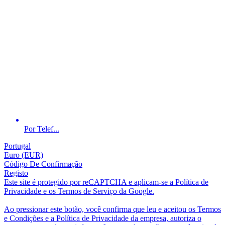
Por Telef...
Portugal
Euro (EUR)
Código De Confirmação
Registo
Este site é protegido por reCAPTCHA e aplicam-se a Política de
Privacidade e os Termos de Serviço da Google.
Ao pressionar este botão, você confirma que leu e aceitou os Termos
e Condições e a Política de Privacidade da empresa, autoriza o