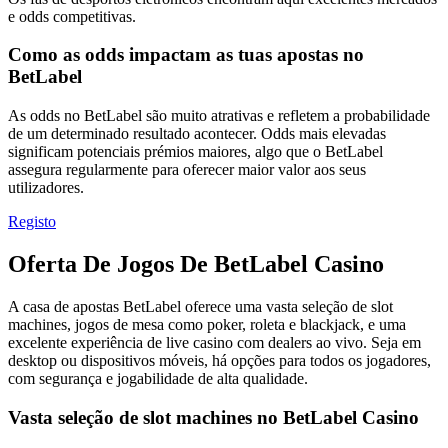
e odds competitivas.
Como as odds impactam as tuas apostas no
BetLabel
As odds no BetLabel são muito atrativas e refletem a probabilidade
de um determinado resultado acontecer. Odds mais elevadas
significam potenciais prémios maiores, algo que o BetLabel
assegura regularmente para oferecer maior valor aos seus
utilizadores.
Registo
Oferta De Jogos De BetLabel Casino
A casa de apostas BetLabel oferece uma vasta seleção de slot
machines, jogos de mesa como poker, roleta e blackjack, e uma
excelente experiência de live casino com dealers ao vivo. Seja em
desktop ou dispositivos móveis, há opções para todos os jogadores,
com segurança e jogabilidade de alta qualidade.
Vasta seleção de slot machines no BetLabel Casino