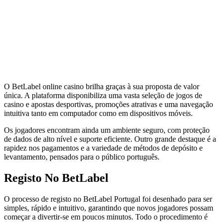
O BetLabel online casino brilha graças à sua proposta de valor
única. A plataforma disponibiliza uma vasta seleção de jogos de
casino e apostas desportivas, promoções atrativas e uma navegação
intuitiva tanto em computador como em dispositivos móveis.
Os jogadores encontram ainda um ambiente seguro, com proteção
de dados de alto nível e suporte eficiente. Outro grande destaque é a
rapidez nos pagamentos e a variedade de métodos de depósito e
levantamento, pensados para o público português.
Registo No BetLabel
O processo de registo no BetLabel Portugal foi desenhado para ser
simples, rápido e intuitivo, garantindo que novos jogadores possam
começar a divertir-se em poucos minutos. Todo o procedimento é