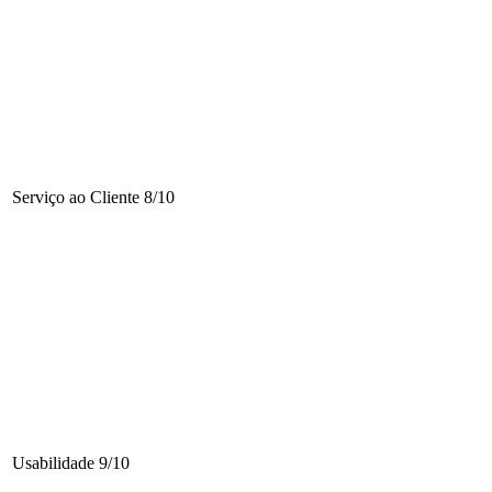
Serviço ao Cliente
8
/10
Usabilidade
9
/10