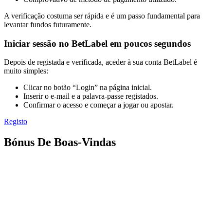
A verificação costuma ser rápida e é um passo fundamental para
levantar fundos futuramente.
Iniciar sessão no BetLabel em poucos segundos
Depois de registada e verificada, aceder à sua conta BetLabel é
muito simples:
Clicar no botão “Login” na página inicial.
Inserir o e-mail e a palavra-passe registados.
Confirmar o acesso e começar a jogar ou apostar.
Registo
Bónus De Boas-Vindas