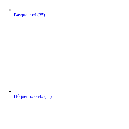
Basquetebol
(35)
Hóquei no Gelo
(11)