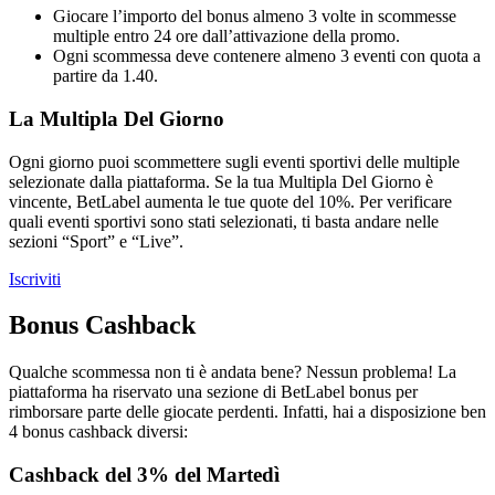
Giocare l’importo del bonus almeno 3 volte in scommesse
multiple entro 24 ore dall’attivazione della promo.
Ogni scommessa deve contenere almeno 3 eventi con quota a
partire da 1.40.
La Multipla Del Giorno
Ogni giorno puoi scommettere sugli eventi sportivi delle multiple
selezionate dalla piattaforma. Se la tua Multipla Del Giorno è
vincente, BetLabel aumenta le tue quote del 10%. Per verificare
quali eventi sportivi sono stati selezionati, ti basta andare nelle
sezioni “Sport” e “Live”.
Iscriviti
Bonus Cashback
Qualche scommessa non ti è andata bene? Nessun problema! La
piattaforma ha riservato una sezione di BetLabel bonus per
rimborsare parte delle giocate perdenti. Infatti, hai a disposizione ben
4 bonus cashback diversi:
Cashback del 3% del Martedì