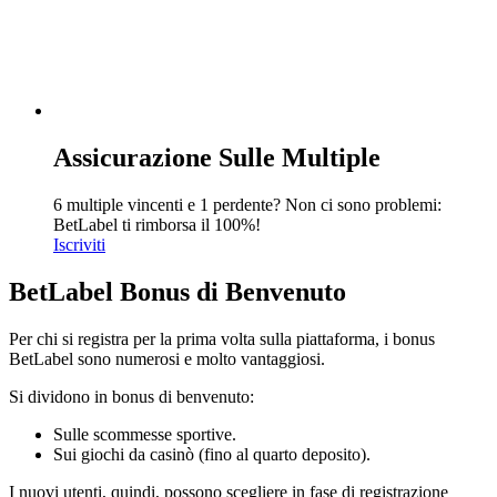
Assicurazione Sulle Multiple
6 multiple vincenti e 1 perdente? Non ci sono problemi:
BetLabel ti rimborsa il 100%!
Iscriviti
BetLabel Bonus di Benvenuto
Per chi si registra per la prima volta sulla piattaforma, i bonus
BetLabel sono numerosi e molto vantaggiosi.
Si dividono in bonus di benvenuto:
Sulle scommesse sportive.
Sui giochi da casinò (fino al quarto deposito).
I nuovi utenti, quindi, possono scegliere in fase di registrazione