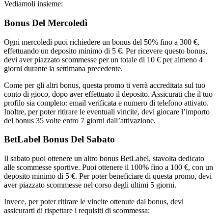
Vediamoli insieme:
Bonus Del Mercoledì
Ogni mercoledì puoi richiedere un bonus del 50% fino a 300 €,
effettuando un deposito minimo di 5 €. Per ricevere questo bonus,
devi aver piazzato scommesse per un totale di 10 € per almeno 4
giorni durante la settimana precedente.
Come per gli altri bonus, questa promo ti verrà accreditata sul tuo
conto di gioco, dopo aver effettuato il deposito. Assicurati che il tuo
profilo sia completo: email verificata e numero di telefono attivato.
Inoltre, per poter ritirare le eventuali vincite, devi giocare l’importo
del bonus 35 volte entro 7 giorni dall’attivazione.
BetLabel Bonus Del Sabato
Il sabato puoi ottenere un altro bonus BetLabel, stavolta dedicato
alle scommesse sportive. Puoi ottenere il 100% fino a 100 €, con un
deposito minimo di 5 €. Per poter beneficiare di questa promo, devi
aver piazzato scommesse nel corso degli ultimi 5 giorni.
Invece, per poter ritirare le vincite ottenute dal bonus, devi
assicurarti di rispettare i requisiti di scommessa: