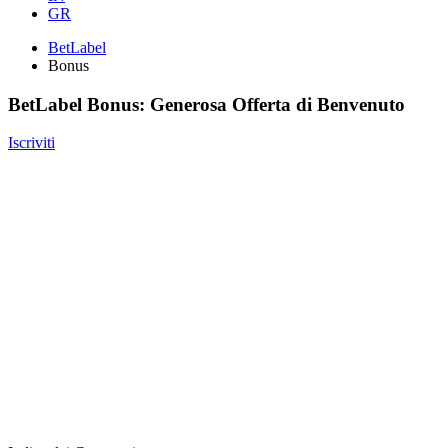
GR
BetLabel
Bonus
BetLabel Bonus: Generosa Offerta di Benvenuto
Iscriviti