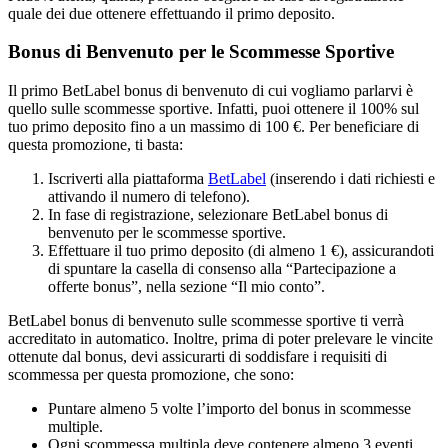
quale dei due ottenere effettuando il primo deposito.
Bonus di Benvenuto per le Scommesse Sportive
Il primo BetLabel bonus di benvenuto di cui vogliamo parlarvi è
quello sulle scommesse sportive. Infatti, puoi ottenere il 100% sul
tuo primo deposito fino a un massimo di 100 €. Per beneficiare di
questa promozione, ti basta:
Iscriverti alla piattaforma
BetLabel
(inserendo i dati richiesti e
attivando il numero di telefono).
In fase di registrazione, selezionare BetLabel bonus di
benvenuto per le scommesse sportive.
Effettuare il tuo primo deposito (di almeno 1 €), assicurandoti
di spuntare la casella di consenso alla “Partecipazione a
offerte bonus”, nella sezione “Il mio conto”.
BetLabel bonus di benvenuto sulle scommesse sportive ti verrà
accreditato in automatico. Inoltre, prima di poter prelevare le vincite
ottenute dal bonus, devi assicurarti di soddisfare i requisiti di
scommessa per questa promozione, che sono:
Puntare almeno 5 volte l’importo del bonus in scommesse
multiple.
Ogni scommessa multipla deve contenere almeno 3 eventi,