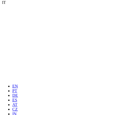
IT
EN
PT
DE
ES
AT
CZ
IN