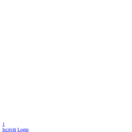
1
Iscriviti
Login