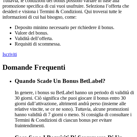
Tuttavia, le condizioni dei bonus possono variare in base alla
promozione specifica di cui vuoi usufruire. Seleziona l’offerta che
desideri e visiona i Termini & Condizioni. Qui troverai tutte le
informazioni di cui hai bisogno, come:
Deposito minimo necessario per richiedere il bonus.
Valore del bonus.
Validità dell’offerta.
Requisiti di scommessa.
Iscriviti
Domande Frequenti
Quando Scade Un Bonus BetLabel?
In genere, i bonus su BetLabel hanno un periodo di validità di
30 giorni. Ciò significa che puoi giocare il bonus entro 30
giorni dall’attivazione, altrimenti andrà perso (insieme alle
relative vincite, se ce ne sono). Tuttavia, alcune promozioni
hanno validità di 7 giorni o meno. Si consiglia di consultare i
Termini & Condizioni di ciascun bonus per evitare
fraintendimenti.